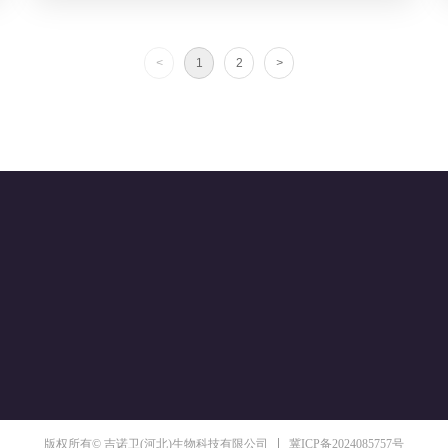
<
1
2
>
冀ICP备2024085757号
版权所有© 吉诺卫(河北)生物科技有限公司